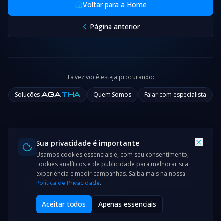
Voltar para a Home
Página anterior
Talvez você esteja procurando:
Soluções
Quem Somos
Falar com especialista
AGA
THA
Sua privacidade é importante
Usamos cookies essenciais e, com seu consentimento,
cookies analíticos e de publicidade para melhorar sua
experiência e medir campanhas. Saiba mais na nossa
Home
Soluções
Cases
Blog & Noticias
Quem Somos
Política de Privacidade
.
Contatos
© 2026
NOLEAK
Aceitar todos
Apenas essenciais