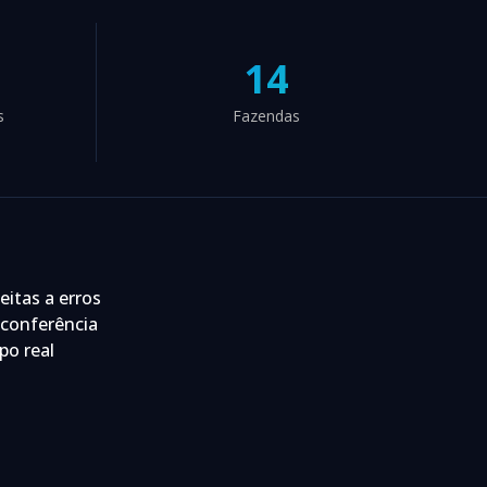
14
s
Fazendas
itas a erros
 conferência
po real