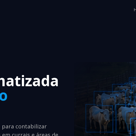
atizada
o
s para contabilizar
em currais e áreas de